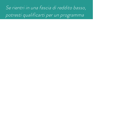
Se rientri in una fascia di reddito basso,
potresti qualificarti per un programma
di pagamento a scala variabile. Per
ulteriori informazioni, si prega di inviare
un messaggio.
VEDI TUTTE LE TERAPIE