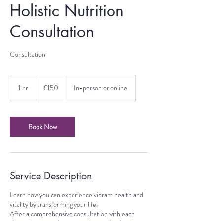
Holistic Nutrition
Consultation
Consultation
150
British
1 hr
1
£150
In-person or online
pounds
h
Book Now
Service Description
Learn how you can experience vibrant health and
vitality by transforming your life.
After a comprehensive consultation with each