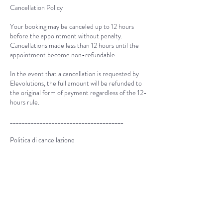
Cancellation Policy
Your booking may be canceled up to 12 hours
before the appointment without penalty.
Cancellations made less than 12 hours until the
appointment become non-refundable.
In the event that a cancellation is requested by
Elevolutions, the full amount will be refunded to
the original form of payment regardless of the 12-
hours rule.
______________________________________
Politica di cancellazione
La prenotazione può essere annullata fino a 12 ore
prima dell'appuntamento senza penalità.
Cancellazioni effettuate meno di 12 ore
dall'appuntamento non sono rimborsabili.
Qualora una cancellazione sia richiesta da
Elevolutions, l'intero importo sarà rimborsato alla